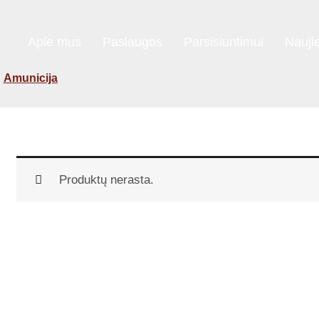
Apie mus
Paslaugos
Parsisiuntimui
Nauji
Amunicija
Produktų nerasta.