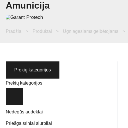
Amunicija
Pereiti
prie
turinio
Pradžia
Produktai
Ugniagesiams gelbėtojams
Prekių kategorijos
Prekių kategorijos
Nedegūs audeklai
Priešgaisriniai siurbliai