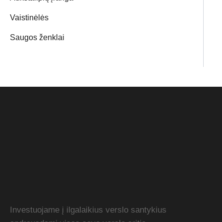
Vaistinėlės
Saugos ženklai
Investuojame į ilgalaikius verslo santykius