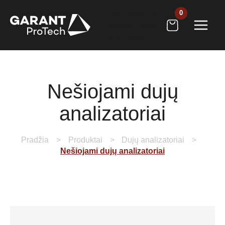
Pereiti
[wpb_wmca_ha
prie
mburger_butto
turinio
n id="9205"]
Nešiojami dujų
analizatoriai
Pradžia
Produktai
Dujų analizatoriai
Nešiojami dujų analizatoriai