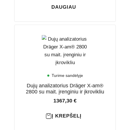
DAUGIAU
Turime sandėlyje
Dujų analizatorius Dräger X-am®
2800 su mait. įrenginiu ir įkrovikliu
1367,30
€
Į KREPŠELĮ