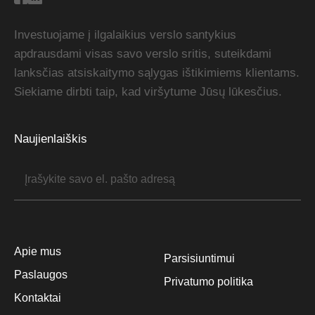
Investuojame į ilgalaikius verslo santykius
apdrausdami visas savo verslo sritis, suteikdami
lanksčias atsiskaitymo sąlygas ištikimiems klientams.
Siekiame dirbti taip, kad viršytume Jūsų lūkesčius.
Naujienlaiškis
Apie mus
Parsisiuntimui
Paslaugos
Privatumo politika
Kontaktai