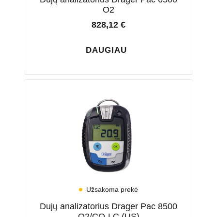
O2
828,12
€
DAUGIAU
Užsakoma prekė
Dujų analizatorius Drager Pac 8500
O2/CO-LC (US)