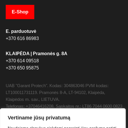
E-Shop
E. parduotuvė
+370 616 86983
KLAIPĖDA | Pramonės g. 8A
+370 614 09518
+370 650 95875
UAB "Garant Protech". Kodas: 304863046 PVM kodas:
LT100011731119. Pramonės 8-A, LT-94102, Klaipėda,
Klaipėdos m. sav., LIETUVA.
Telefonas: +37046416208. Sąskaitos nr.: LT86 7044 0600 0823
0358, AB SEB bankas. Banko kodas: 70440 SWIFT:
Vertiname jūsų privatumą
CBVILT2X.