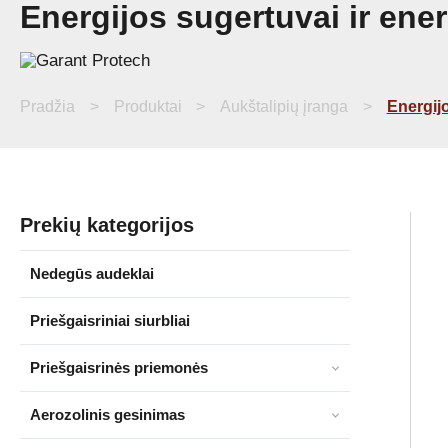
Energijos sugertuvai ir ener
Pereiti
prie
turinio
Pradžia
Produktai
Aukštalipių įranga
Energijo
Prekių kategorijos
Nedegūs audeklai
Priešgaisriniai siurbliai
Priešgaisrinės priemonės
Aerozolinis gesinimas