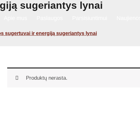
giją sugeriantys lynai
Apie mus
Paslaugos
Parsisiuntimui
Naujieno
s sugertuvai ir energiją sugeriantys lynai
Produktų nerasta.