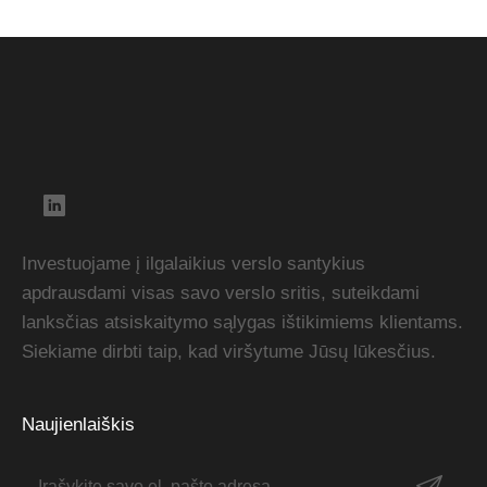
Investuojame į ilgalaikius verslo santykius
apdrausdami visas savo verslo sritis, suteikdami
lanksčias atsiskaitymo sąlygas ištikimiems klientams.
Siekiame dirbti taip, kad viršytume Jūsų lūkesčius.
Naujienlaiškis