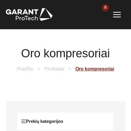
Pereiti
[wpb_wmca_ha
prie
mburger_butto
turinio
n id="9205"]
Oro kompresoriai
Pradžia
Produktai
Oro kompresoriai
Prekių kategorijos