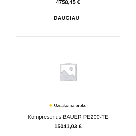
4758,45
€
DAUGIAU
Užsakoma prekė
Kompresorius BAUER PE200-TE
15041,03
€