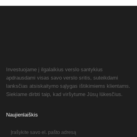
Investuojame į ilgalaikius verslo santykius
apdrausdami visas savo verslo sritis, suteikdami
lanksčias atsiskaitymo sąlygas ištikimiems klientams.
Siekiame dirbti taip, kad viršytume Jūsų lūkesčius.
Naujienlaiškis