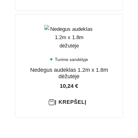
Turime sandėlyje
Nedegus audeklas 1.2m x 1.8m
dėžutėje
10,24
€
Į KREPŠELĮ