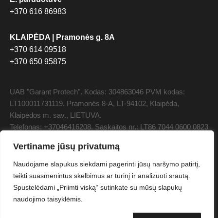
+370 616 86983
KLAIPĖDA | Pramonės g. 8A
+370 614 09518
+370 650 95875
UAB "Garant Protech". Kodas: 304863046 PVM kodas:
LT100011731119. Pramonės 8-A, LT-94102, Klaipėda,
Klaipėdos m. sav., LIETUVA.
Telefonas: +37046416208. Sąskaitos nr.: LT86 7044 0600 0823
0358, AB SEB bankas. Banko kodas: 70440 SWIFT:
Vertiname jūsų privatumą
CBVILT2X.
Naudojame slapukus siekdami pagerinti jūsų naršymo patirtį,
teikti suasmenintus skelbimus ar turinį ir analizuoti srautą.
© 2026 UAB "Garant Protech". Be UAB "Garant Protech"
sutikimo draudžiama kopijuoti ir platinti svetainėje esančią
Spustelėdami „Priimti viską“ sutinkate su mūsų slapukų
informaciją
naudojimo taisyklėmis.
protech@garant.eu