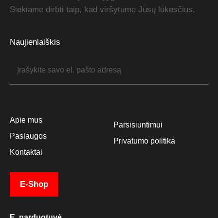
Siekiame dirbti taip, kad viršytume Jūsų lūkesčius.
Naujienlaiškis
Apie mus
Parsisiuntimui
Paslaugos
Privatumo politika
Kontaktai
E-Shop
E. parduotuvė