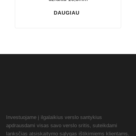
DAUGIAU
Investuojame į ilgalaikius verslo santykius
apdrausdami visas savo verslo sritis, suteikdami
lanksčias atsiskaitymo sąlygas ištikimiems klientams.