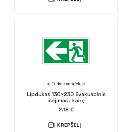
Turime sandėlyje
Lipdukas 130×230 Evakuacinis
išėjimas į kairę
2,18
€
Į KREPŠELĮ