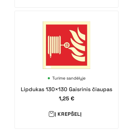
Turime sandėlyje
Lipdukas 130×130 Gaisrinis čiaupas
1,25
€
Į KREPŠELĮ