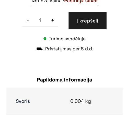
Pasiūlyk savo!
Netinka kaina?
produkto
-
+
Į krepšelį
kiekis:
Lipdukas
130x130
Turime sandėlyje
Vaistinėlei
+
⛟
Pristatymas per 5 d.d.
Papildoma informacija
Svoris
0,004 kg