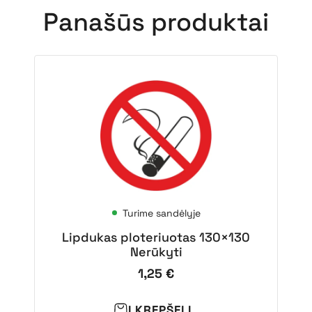
Panašūs produktai
Turime sandėlyje
Lipdukas ploteriuotas 130×130
Nerūkyti
1,25
€
Į KREPŠELĮ