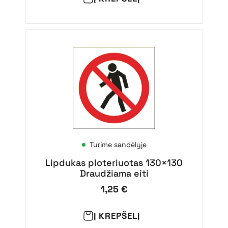
Turime sandėlyje
Lipdukas ploteriuotas 130×130
Draudžiama eiti
1,25
€
Į KREPŠELĮ