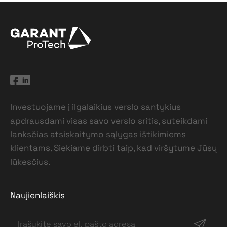
Investuojame į ilgalaikius verslo santykius
apdrausdami visas savo verslo sritis, suteikdami
lanksčias atsiskaitymo sąlygas ištikimiems
klientams. Siekiame dirbti taip, kad viršytume Jūsų
lūkesčius.
Naujienlaiškis