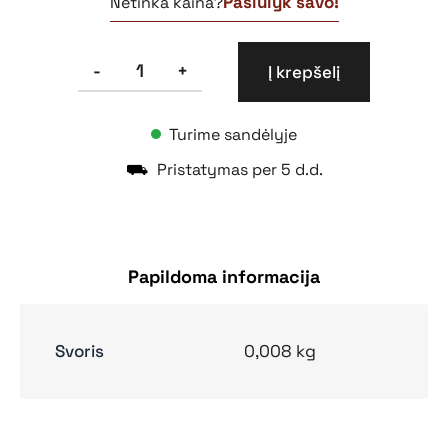
Pasiūlyk savo!
Netinka kaina?
produkto
-
+
Į krepšelį
kiekis:
Lipdukas
150x150
Turime sandėlyje
Patalpų
kategorija
⛟
Pristatymas per 5 d.d.
Eg
Papildoma informacija
Svoris
0,008 kg