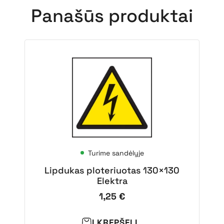
Panašūs produktai
Turime sandėlyje
Lipdukas ploteriuotas 130×130
Elektra
1,25
€
Į KREPŠELĮ