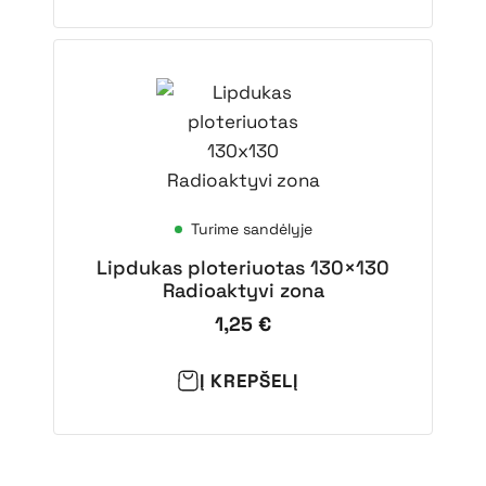
Turime sandėlyje
Lipdukas ploteriuotas 130×130
Radioaktyvi zona
1,25
€
Į KREPŠELĮ