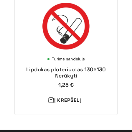
Turime sandėlyje
Lipdukas ploteriuotas 130×130
Nerūkyti
1,25
€
Į KREPŠELĮ