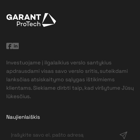
Investuojame į ilgalaikius verslo santykius
apdrausdami visas savo verslo sritis, suteikdami
lanksčias atsiskaitymo sąlygas ištikimiems
klientams. Siekiame dirbti taip, kad viršytume Jūsų
lūkesčius.
Naujienlaiškis