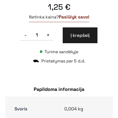
1,25
€
Pasiūlyk savo!
Netinka kaina?
produkto
-
+
Į krepšelį
kiekis:
Lipdukas
130x130
Turime sandėlyje
Dygliuotos
padangos
⛟
Pristatymas per 5 d.d.
Papildoma informacija
Svoris
0,004 kg