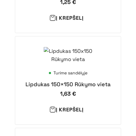
1,25
€
Į KREPŠELĮ
Turime sandėlyje
Lipdukas 150×150 Rūkymo vieta
1,63
€
Į KREPŠELĮ