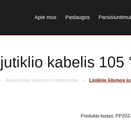
Apie mus
Paslaugos
Parsisiuntimu
s jutiklio kabelis 1
Aerozolinės sistemos komponentai
Linijinis šilumos j
Produkto kodas:
PP202