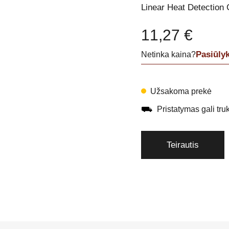
Linear Heat Detection
11,27
€
Pasiūly
Netinka kaina?
Užsakoma prekė
⛟
Pristatymas gali trukt
Teirautis