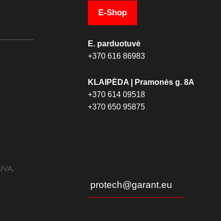
E-Shop
E. parduotuvė
+370 616 86983
KLAIPĖDA | Pramonės g. 8A
+370 614 09518
+370 650 95875
TUVA.
protech@garant.eu