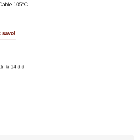
 Cable 105°C
k savo!
i iki 14 d.d.