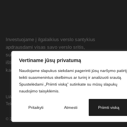
Investuojame į ilgalaikius verslo santykius
apdrausdami visas savo verslo sritis,
suteikdami lanksčias atsiskaitymo sąlygas
Vertiname jūsų privatumą
ištikimiems klientams. Siekiame dirbti taip,
kad viršytume Jūsų lūkesčius.
Naudojame slapukus siekdami pagerinti jūsų naršymo patirtį
teikti suasmenintus skelbimus ar turinį ir analizuoti srautą.
Spustelėdami „Priimti viską“ sutinkate su mūsų slapukų
naudojimo taisyklėmis.
UAB "Garant Protech". Kodas: 304863046 PVM kodas: LT10001173
Telefonas: +37046416208. Sąskaitos nr.: LT86 7044 0600 0823
Pritaikyti
Atmesti
Priimti viską
© 2026 UAB "Garant Protech". Be UAB "Garant Protech" sutikimo drau