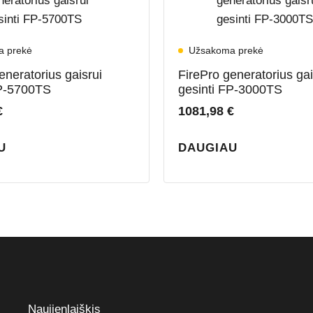
a prekė
Užsakoma prekė
eneratorius gaisrui
FirePro generatorius gai
FP-5700TS
gesinti FP-3000TS
€
1081,98
€
U
DAUGIAU
Naujienlaiškis