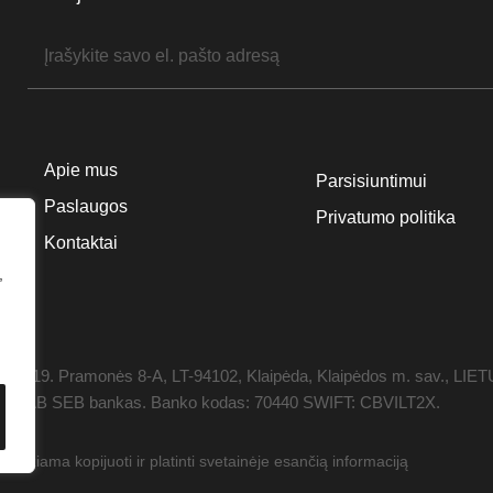
Apie mus
Parsisiuntimui
Paslaugos
Privatumo politika
Kontaktai
,
1119. Pramonės 8-A, LT-94102, Klaipėda, Klaipėdos m. sav., LIE
 0358, AB SEB bankas. Banko kodas: 70440 SWIFT: CBVILT2X.
džiama kopijuoti ir platinti svetainėje esančią informaciją