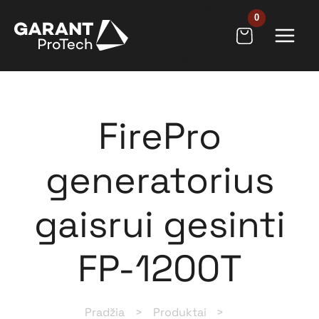
Pereiti
[wpb_wmca_h
prie
amburger_but
ton
turinio
id="9205"]
FirePro
generatorius
gaisrui gesinti
FP-1200T
Pradžia
Produktai