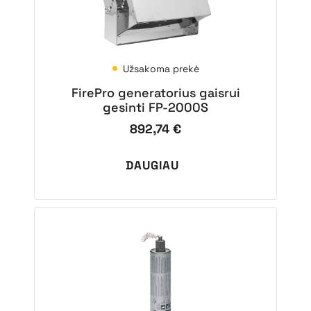
Užsakoma prekė
FirePro generatorius gaisrui
gesinti FP-2000S
892,74
€
DAUGIAU