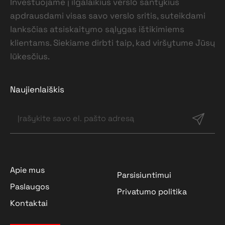
Investuojame į ilgalaikius verslo santykius
apdrausdami visas savo verslo sritis, suteikdami
lanksčias atsiskaitymo sąlygas ištikimiems
klientams. Siekiame dirbti taip, kad viršytume Jūsų
lūkesčius.
Naujienlaiškis
Apie mus
Parsisiuntimui
Paslaugos
Privatumo politika
Kontaktai