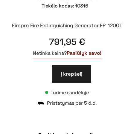
Tiekėjo kodas:
10316
Firepro Fire Extinguishing Generator FP-1200T
791,95
€
Pasiūlyk savo!
Netinka kaina?
Į krepšelį
produkto
kiekis:
FirePro
Turime sandėlyje
generatorius
gaisrui
⛟
Pristatymas per 5 d.d.
gesinti
FP-
1200T