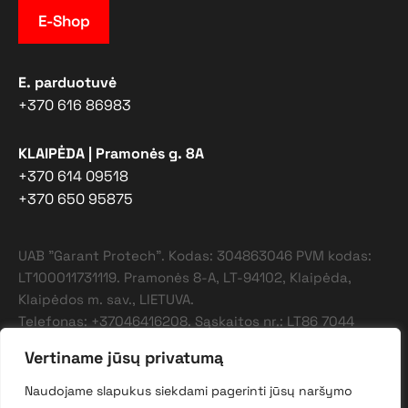
E-Shop
E. parduotuvė
+370 616 86983
KLAIPĖDA | Pramonės g. 8A
+370 614 09518
+370 650 95875
UAB "Garant Protech". Kodas: 304863046 PVM kodas:
LT100011731119. Pramonės 8-A, LT-94102, Klaipėda,
Klaipėdos m. sav., LIETUVA.
Telefonas: +37046416208. Sąskaitos nr.: LT86 7044
0600 0823 0358, AB SEB bankas. Banko kodas: 70440
Vertiname jūsų privatumą
SWIFT: CBVILT2X.
Naudojame slapukus siekdami pagerinti jūsų naršymo