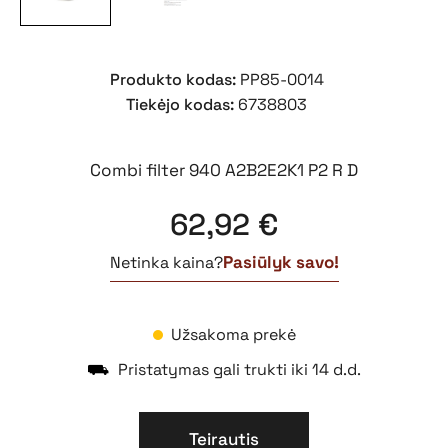
Produkto kodas:
PP85-0014
Tiekėjo kodas:
6738803
Combi filter 940 A2B2E2K1 P2 R D
62,92
€
Pasiūlyk savo!
Netinka kaina?
Užsakoma prekė
⛟
Pristatymas gali trukti iki 14 d.d.
Teirautis