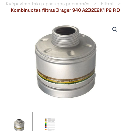
Kvėpavimo takų apsaugos priemonės
Filtrai
Kombinuotas filtras Drager 940 A2B2E2K1 P2 R D