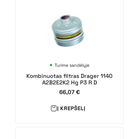
Turime sandėlyje
Kombinuotas filtras Drager 1140
A2B2E2K2 Hg P3 R D
66,07
€
Į KREPŠELĮ