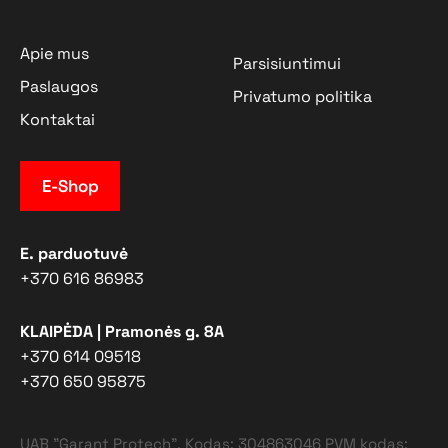
Apie mus
Parsisiuntimui
Paslaugos
Privatumo politika
Kontaktai
E-Shop
E. parduotuvė
+370 616 86983
KLAIPĖDA | Pramonės g. 8A
+370 614 09518
+370 650 95875
UAB "Garant Protech". Kodas: 304863046 PVM kodas: