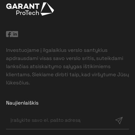
Investuojame į ilgalaikius verslo santykius
apdrausdami visas savo verslo sritis, suteikdami
lanksčias atsiskaitymo sąlygas ištikimiems
klientams. Siekiame dirbti taip, kad viršytume Jūsų
lūkesčius.
Naujienlaiškis