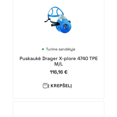
Turime sandėlyje
Puskaukė Drager X-plore 4740 TPE
M/L
116,16
€
Į KREPŠELĮ