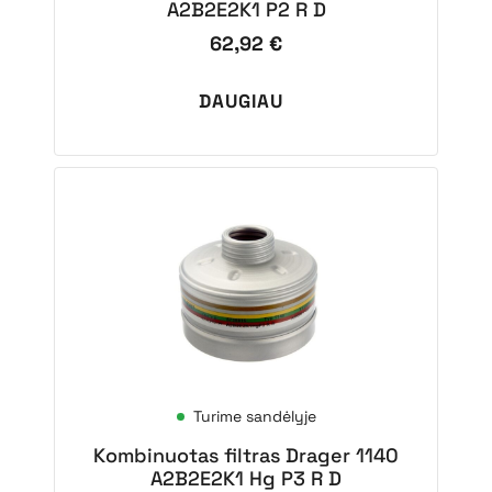
A2B2E2K1 P2 R D
62,92
€
DAUGIAU
Turime sandėlyje
Kombinuotas filtras Drager 1140
A2B2E2K1 Hg P3 R D