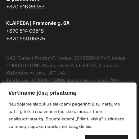
+370 616 86983
KLAIPĖDA | Pramonės g. 8A
+370 614 09518
+370 650 95875
UAB "Garant Protech". Kodas: 304863046 PVM kodas:
LT100011731119. Pramonės 8-A, LT-94102, Klaipėda,
Klaipėdos m. sav., LIETUVA.
Telefonas: +37046416208. Sąskaitos nr.: LT86 7044
0600 0823 0358, AB SEB bankas. Banko kodas: 70440
Vertiname jūsų privatumą
SWIFT: CBVILT2X.
Naudojame slapukus siekdami pagerinti jūsų naršymo
patirtį, teikti suasmenintus skelbimus ar turinį ir
© 2026 UAB "Garant Protech". Be UAB "Garant Protech"
sutikimo draudžiama kopijuoti ir platinti svetainėje esančią
analizuoti srautą. Spustelėdami „Priimti viską“ sutinkate
informaciją
su mūsų slapukų naudojimo taisyklėmis.
protech@garant.eu