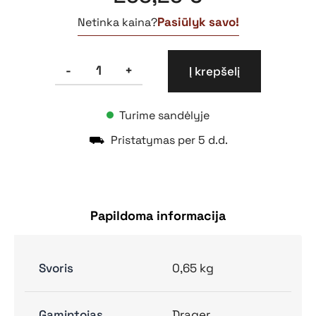
Pasiūlyk savo!
Netinka kaina?
produkto
-
+
Į krepšelį
kiekis:
Pilno
veido
Turime sandėlyje
kaukė
FPS
⛟
Pristatymas per 5 d.d.
7000
Papildoma informacija
Svoris
0,65 kg
Gamintojas
Drager