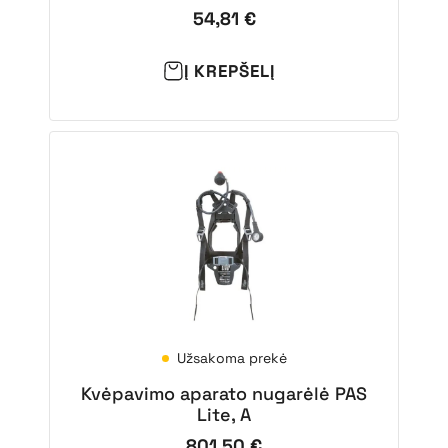
54,81
€
Į KREPŠELĮ
Užsakoma prekė
Kvėpavimo aparato nugarėlė PAS
Lite, A
801,50
€