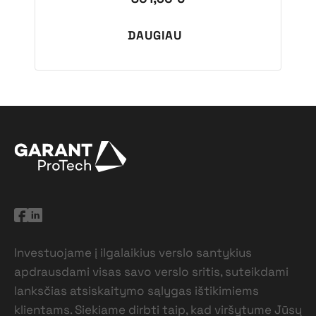
DAUGIAU
Investuojame į ilgalaikius verslo santykius
apdrausdami visas savo verslo sritis, suteikdami
lanksčias atsiskaitymo sąlygas ištikimiems
klientams. Siekiame dirbti taip, kad viršytume Jūsų