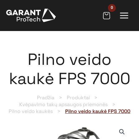
Pereiti
[wpb_wmca_h
prie
amburger_but
ton
turinio
id="9205"]
Pilno veido
kaukė FPS 7000
Pradžia
Produktai
Kvėpavimo takų apsaugos priemonės
Pilno veido kaukės
Pilno veido kaukė FPS 7000