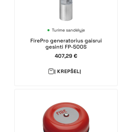
Turime sandėlyje
FirePro generatorius gaisrui
gesinti FP-500S
407,29
€
Į KREPŠELĮ