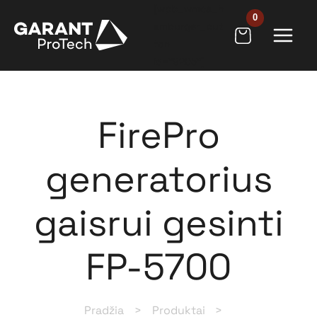
Pereiti
[wpb_wmca_h
prie
amburger_but
ton
turinio
id="9205"]
FirePro
generatorius
gaisrui gesinti
FP-5700
Pradžia
Produktai