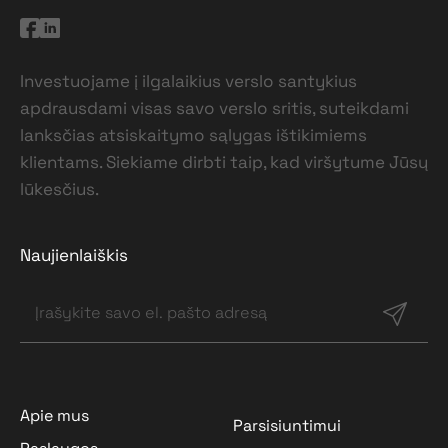
Investuojame į ilgalaikius verslo santykius
apdrausdami visas savo verslo sritis, suteikdami
lanksčias atsiskaitymo sąlygas ištikimiems
klientams. Siekiame dirbti taip, kad viršytume Jūsų
lūkesčius.
Naujienlaiškis
Apie mus
Parsisiuntimui