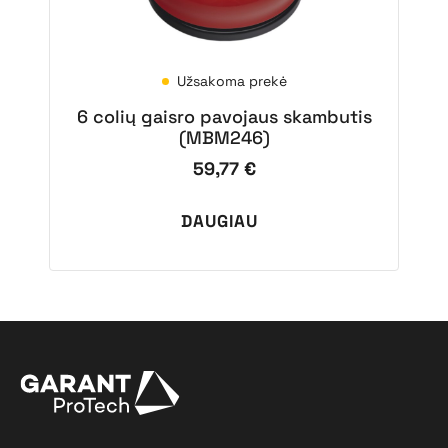
Užsakoma prekė
6 colių gaisro pavojaus skambutis
(MBM246)
59,77
€
DAUGIAU