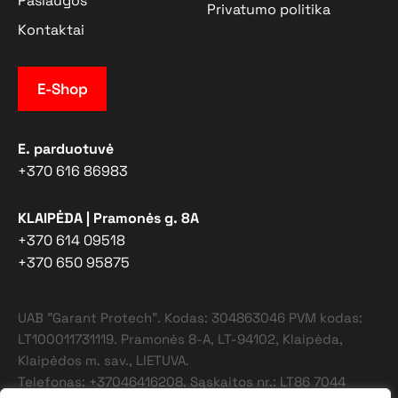
Paslaugos
Privatumo politika
Kontaktai
E-Shop
E. parduotuvė
+370 616 86983
KLAIPĖDA | Pramonės g. 8A
+370 614 09518
+370 650 95875
UAB "Garant Protech". Kodas: 304863046 PVM kodas:
LT100011731119. Pramonės 8-A, LT-94102, Klaipėda,
Klaipėdos m. sav., LIETUVA.
Telefonas: +37046416208. Sąskaitos nr.: LT86 7044