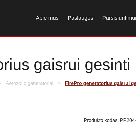
Apie mus
Paslaugos
Parsisiuntimu
rius gaisrui gesint
Aerozolio generatoriai
FirePro generatorius gaisrui g
Produkto kodas:
PP204