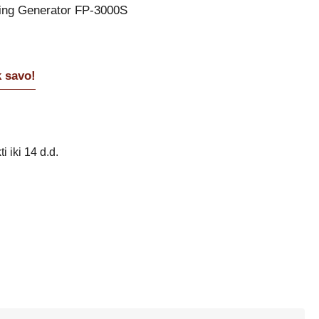
hing Generator FP-3000S
k savo!
i iki 14 d.d.