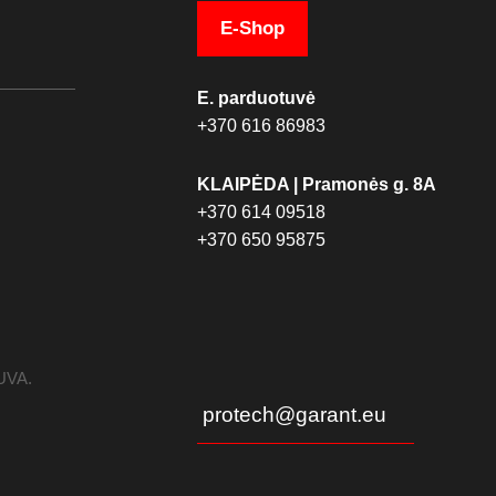
E-Shop
E. parduotuvė
+370 616 86983
KLAIPĖDA | Pramonės g. 8A
+370 614 09518
+370 650 95875
TUVA.
protech@garant.eu