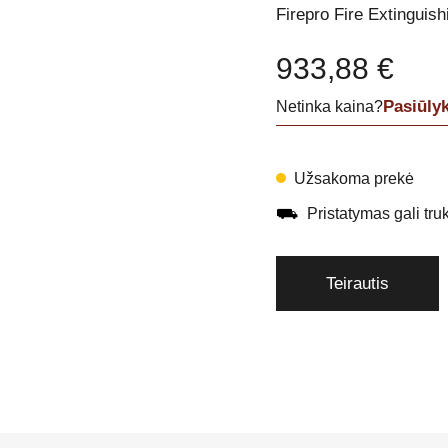
Firepro Fire Extinguis
933,88
€
Pasiūly
Netinka kaina?
Užsakoma prekė
⛟
Pristatymas gali trukt
Teirautis