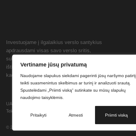
Investuojame į ilgalaikius verslo santykius
apdrausdami visas savo verslo sritis,
suteikdami lanksčias atsiskaitymo sąlygas
Vertiname jūsų privatumą
ištikimiems klientams. Siekiame dirbti taip,
kad viršytume Jūsų lūkesčius.
Naudojame slapukus siekdami pagerinti jūsų naršymo patirtį
teikti suasmenintus skelbimus ar turinį ir analizuoti srautą.
Spustelėdami „Priimti viską“ sutinkate su mūsų slapukų
naudojimo taisyklėmis.
UAB "Garant Protech". Kodas: 304863046 PVM kodas: LT10001173
Telefonas: +37046416208. Sąskaitos nr.: LT86 7044 0600 0823
Pritaikyti
Atmesti
Priimti viską
© 2026 UAB "Garant Protech". Be UAB "Garant Protech" sutikimo drau