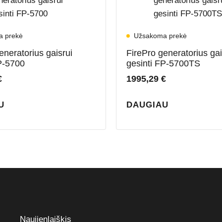
a prekė
Užsakoma prekė
eneratorius gaisrui
FirePro generatorius gai
P-5700
gesinti FP-5700TS
€
1995,29
€
U
DAUGIAU
Naujienlaiškis