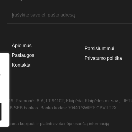
Apie mus
Parsisiuntimui
Paslaugos
Privatumo politika
Kontaktai
,
1119. Pramonės 8-A, LT-94102, Klaipėda, Klaipėdos m. sav., LIE
 0358, AB SEB bankas. Banko kodas: 70440 SWIFT: CBVILT2X.
džiama kopijuoti ir platinti svetainėje esančią informaciją