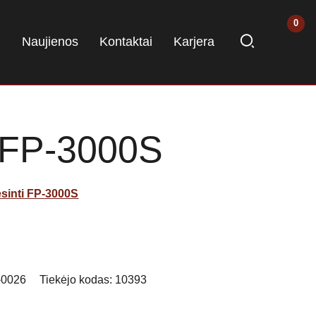
i
Naujienos
Kontaktai
Karjera
i FP-3000S
esinti FP-3000S
-0026
Tiekėjo kodas:
10393