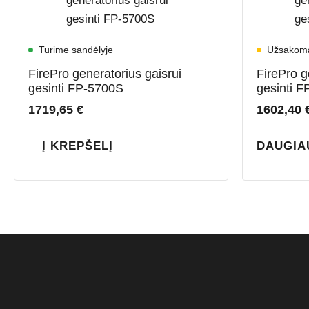
Turime sandėlyje
Užsakom
FirePro generatorius gaisrui
FirePro g
gesinti FP-5700S
gesinti F
1719,65
€
1602,40
Į KREPŠELĮ
DAUGIA