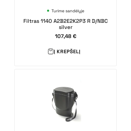
Turime sandėlyje
Filtras 1140 A2B2E2K2P3 R D/NBC
silver
107,48
€
Į KREPŠELĮ