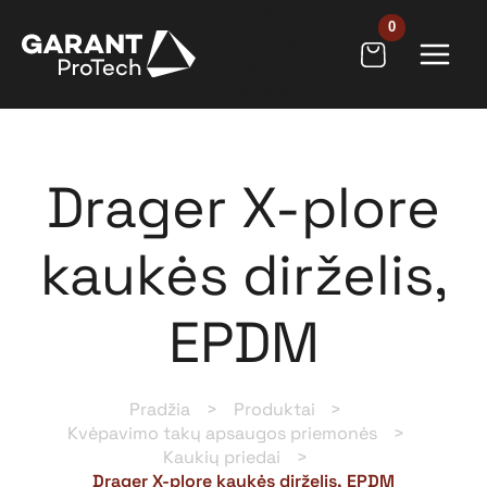
Pereiti
[wpb_wmca_h
prie
amburger_but
ton
turinio
id="9205"]
Drager X-plore
kaukės dirželis,
EPDM
Pradžia
Produktai
Kvėpavimo takų apsaugos priemonės
Kaukių priedai
Drager X-plore kaukės dirželis, EPDM