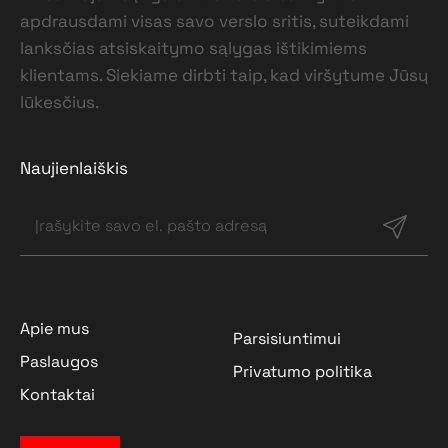
apdrausdami visas savo verslo sritis, suteikdami
lanksčias atsiskaitymo sąlygas ištikimiems
klientams. Siekiame dirbti taip, kad viršytume Jūsų
lūkesčius.
Naujienlaiškis
Apie mus
Parsisiuntimui
Paslaugos
Privatumo politika
Kontaktai