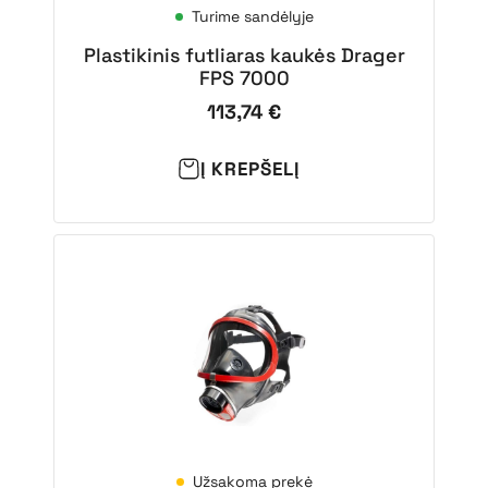
Turime sandėlyje
Plastikinis futliaras kaukės Drager
FPS 7000
113,74
€
Į KREPŠELĮ
Užsakoma prekė