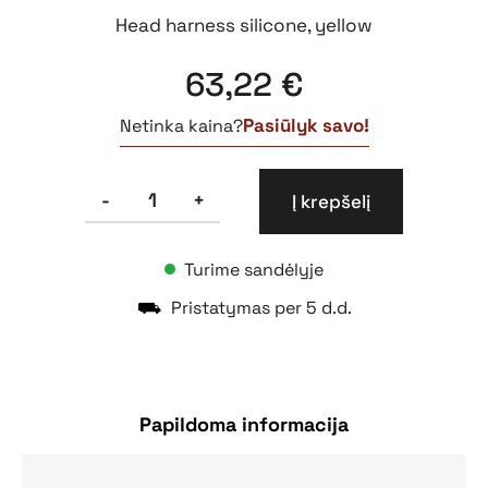
Head harness silicone, yellow
63,22
€
Pasiūlyk savo!
Netinka kaina?
produkto
-
+
Į krepšelį
kiekis:
Drager
X-
Turime sandėlyje
plore
kaukės
⛟
Pristatymas per 5 d.d.
dirželis,
EPDM
Papildoma informacija