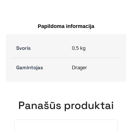
P3
R
D
Papildoma informacija
Svoris
0,5 kg
Gamintojas
Drager
Panašūs produktai