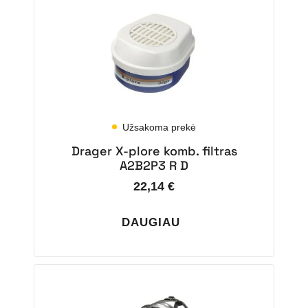
Užsakoma prekė
Drager X-plore komb. filtras
A2B2P3 R D
22,14
€
DAUGIAU