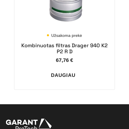
Užsakoma prekė
Kombinuotas filtras Drager 940 K2
P2 R D
67,76
€
DAUGIAU