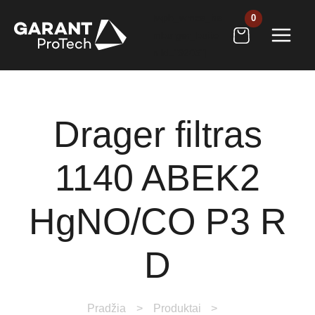
Pereiti
[wpb_wmca_ha
prie
mburger_butto
turinio
n id="9205"]
Drager filtras
1140 ABEK2
HgNO/CO P3 R
D
Pradžia
Produktai