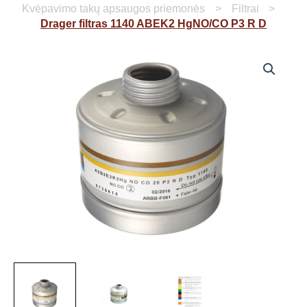
Kvėpavimo takų apsaugos priemonės
Filtrai
Drager filtras 1140 ABEK2 HgNO/CO P3 R D