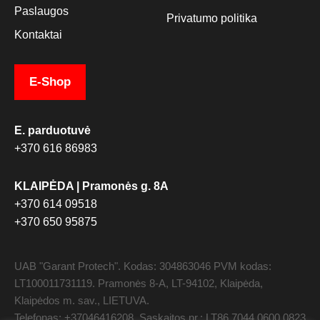
Paslaugos
Privatumo politika
Kontaktai
E-Shop
E. parduotuvė
+370 616 86983
KLAIPĖDA | Pramonės g. 8A
+370 614 09518
+370 650 95875
UAB "Garant Protech". Kodas: 304863046 PVM kodas:
LT100011731119. Pramonės 8-A, LT-94102, Klaipėda,
Klaipėdos m. sav., LIETUVA.
Telefonas: +37046416208. Sąskaitos nr.: LT86 7044 0600 0823