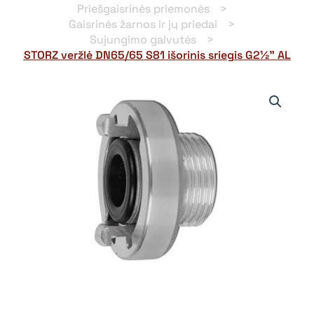
Priešgaisrinės priemonės
Gaisrinės žarnos ir jų priedai
Sujungimo galvutės
STORZ veržlė DN65/65 S81 išorinis sriegis G2½” AL