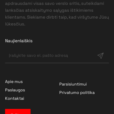
apdrausdami visas savo verslo sritis, suteikdami
lanksčias atsiskaitymo sąlygas ištikimiems
klientams. Siekiame dirbti taip, kad viršytume Jūsų
lūkesčius.
Naujienlaiškis
Apie mus
Parsisiuntimui
Paslaugos
Privatumo politika
Kontaktai