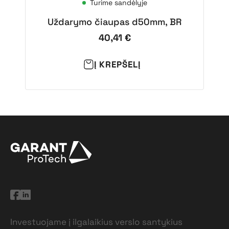
Turime sandėlyje
Uždarymo čiaupas d50mm, BR
40,41
€
Į KREPŠELĮ
Investuojame į ilgalaikius verslo santykius