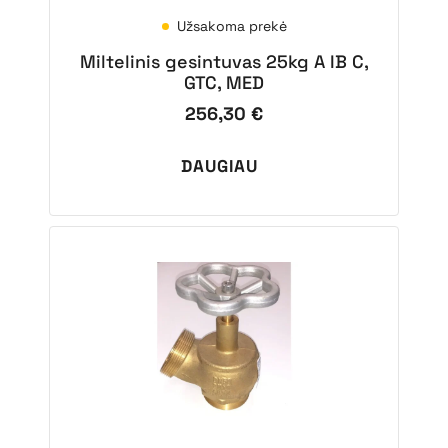
Užsakoma prekė
Miltelinis gesintuvas 25kg A IB C,
GTC, MED
256,30
€
DAUGIAU