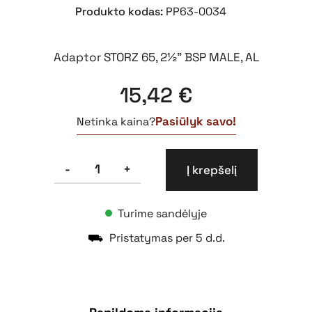
Produkto kodas:
PP63-0034
Adaptor STORZ 65, 2½” BSP MALE, AL
15,42
€
Pasiūlyk savo!
Netinka kaina?
produkto
-
+
Į krepšelį
kiekis:
STORZ
veržlė
Turime sandėlyje
DN65/65
S81
⛟
Pristatymas per 5 d.d.
išorinis
sriegis
G2½"
AL