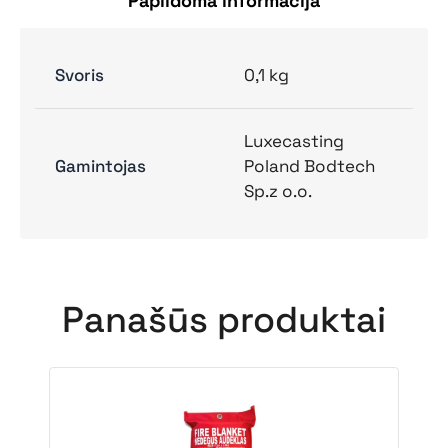
Papildoma informacija
Svoris
0,1 kg
Luxecasting
Gamintojas
Poland Bodtech
Sp.z o.o.
Panašūs produktai