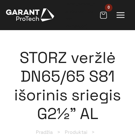
Pereiti
[wpb_wmca_h
prie
amburger_but
ton
turinio
id="9205"]
STORZ veržlė
DN65/65 S81
išorinis sriegis
G2½” AL
Pradžia
Produktai