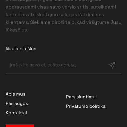
apdrausdami visas savo verslo sritis, suteikdami
lanksčias atsiskaitymo sąlygas ištikimiems
klientams. Siekiame dirbti taip, kad viršytume Jūsų
lūkesčius.
Naujienlaiškis
Apie mus
Parsisiuntimui
Paslaugos
Privatumo politika
Kontaktai