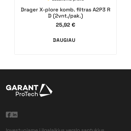
Drager X-plore komb. filtras A2P3 R
D (2vnt./pak.)
25,92
€
DAUGIAU
Investuojame į ilgalaikius verslo santykius