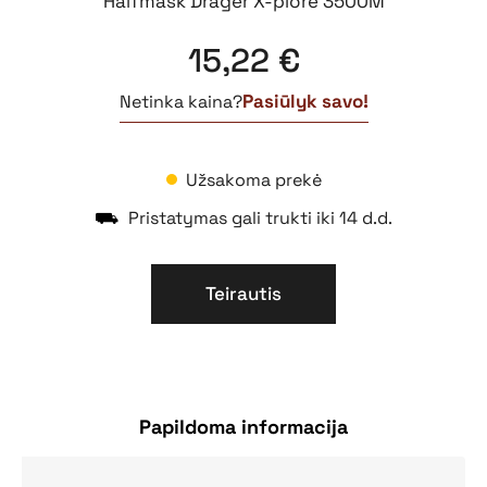
Halfmask Drager X-plore 3500M
15,22
€
Pasiūlyk savo!
Netinka kaina?
Užsakoma prekė
⛟
Pristatymas gali trukti iki 14 d.d.
Teirautis
Papildoma informacija