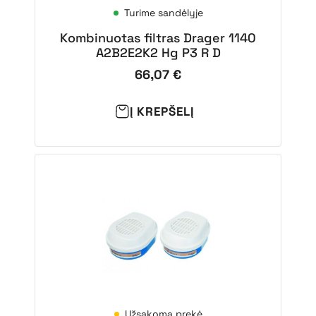
Turime sandėlyje
Kombinuotas filtras Drager 1140
A2B2E2K2 Hg P3 R D
66,07
€
Į KREPŠELĮ
Užsakoma prekė