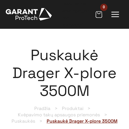
Pereiti
[wpb_wmca_h
prie
amburger_but
ton
turinio
id="9205"]
Puskaukė
Drager X-plore
3500M
Pradžia
Produktai
Kvėpavimo takų apsaugos priemonės
Puskaukės
Puskaukė Drager X-plore 3500M