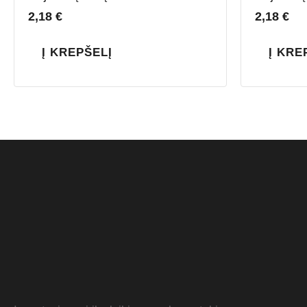
2,18
€
2,18
€
Į KREPŠELĮ
Į KRE