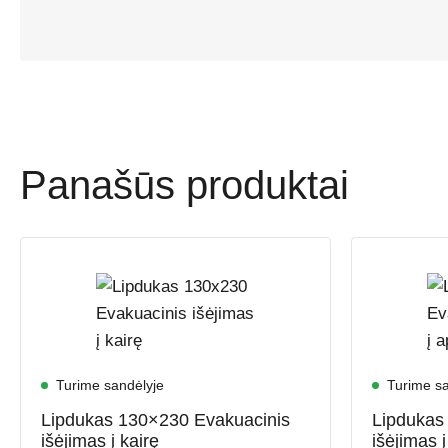
Panašūs produktai
Turime sandėlyje
Turime sa
Lipdukas 130×230 Evakuacinis
Lipdukas
išėjimas į kairę
išėjimas į