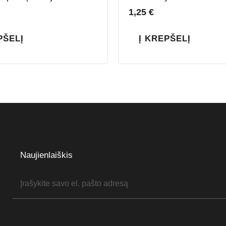
1,25
€
PŠELĮ
Į KREPŠELĮ
Naujienlaiškis