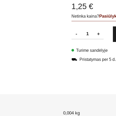
1,25
€
Pasiūly
Netinka kaina?
produkto
-
+
kiekis:
Lipdukas
130x130
Turime sandėlyje
WC
vyras
⛟
Pristatymas per 5 d.
ir
moteris
0,004 kg