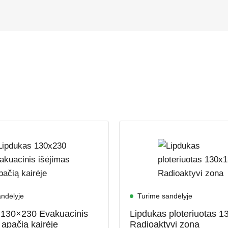
ndėlyje
Turime sandėlyje
 130×230 Evakuacinis
Lipdukas ploteriuotas 
 apačią kairėje
Radioaktyvi zona