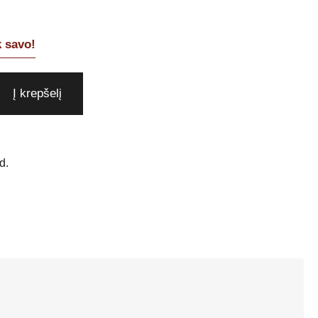
k savo!
Į krepšelį
d.