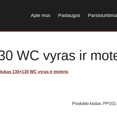
Apie mus
Paslaugos
Parsisiuntimu
0 WC vyras ir mote
dukas 130×130 WC vyras ir moteris
Produkto kodas:
PP101