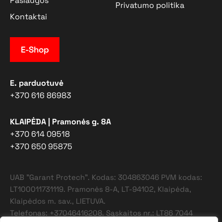
Paslaugos
Privatumo politika
Kontaktai
E-Shop
E. parduotuvė
+370 616 86983
KLAIPĖDA | Pramonės g. 8A
+370 614 09518
+370 650 95875
UAB "Garant Protech". Kodas: 304863046 PVM kodas:
LT100011731119. Pramonės 8-A, LT-94102, Klaipėda,
Klaipėdos m. sav., LIETUVA.
Telefonas: +37046416208. Sąskaitos nr.: LT86 7044