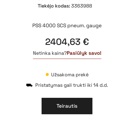
Tiekėjo kodas:
3363988
PSS 4000 SCS pneum. gauge
2404,63
€
Pasiūlyk savo!
Netinka kaina?
Užsakoma prekė
⛟
Pristatymas gali trukti iki 14 d.d.
Teirautis