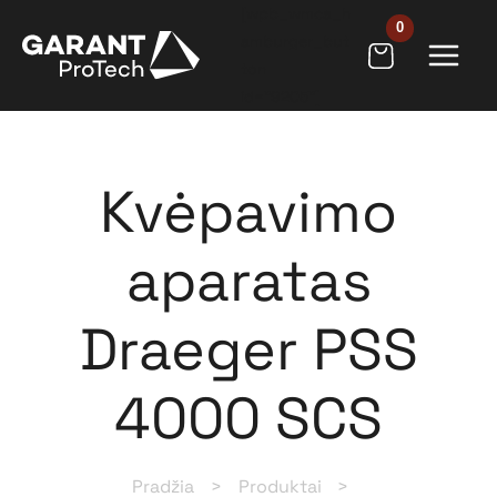
Pereiti
[wpb_wmca_h
prie
amburger_but
ton
turinio
id="9205"]
Kvėpavimo
aparatas
Draeger PSS
4000 SCS
Pradžia
Produktai