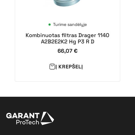
Turime sandėlyje
Kombinuotas filtras Drager 1140
A2B2E2K2 Hg P3 R D
66,07
€
Į KREPŠELĮ