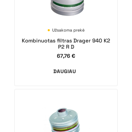
Užsakoma prekė
Kombinuotas filtras Drager 940 K2
P2 R D
67,76
€
DAUGIAU