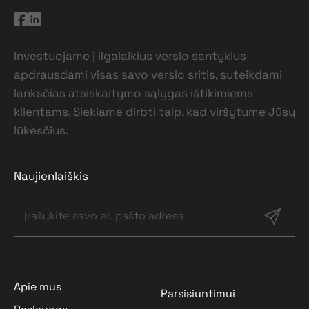
Investuojame į ilgalaikius verslo santykius
apdrausdami visas savo verslo sritis, suteikdami
lanksčias atsiskaitymo sąlygas ištikimiems
klientams. Siekiame dirbti taip, kad viršytume Jūsų
lūkesčius.
Naujienlaiškis
Apie mus
Parsisiuntimui