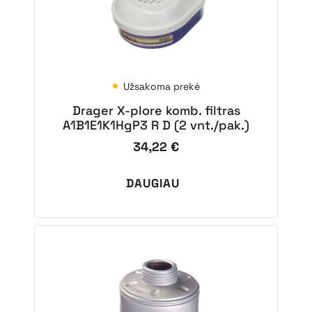
Užsakoma prekė
Drager X-plore komb. filtras
A1B1E1K1HgP3 R D (2 vnt./pak.)
34,22
€
DAUGIAU