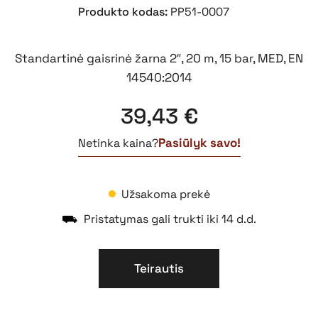
Produkto kodas:
PP51-0007
Standartinė gaisrinė žarna 2″, 20 m, 15 bar, MED, EN
14540:2014
39,43
€
Pasiūlyk savo!
Netinka kaina?
Užsakoma prekė
⛟
Pristatymas gali trukti iki 14 d.d.
Teirautis