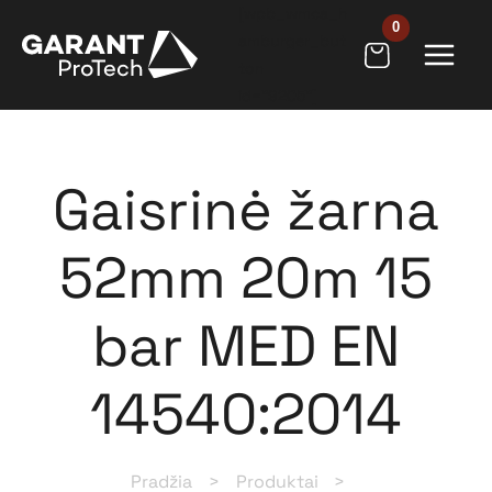
Pereiti
[wpb_wmca_h
prie
amburger_but
ton
turinio
id="9205"]
Gaisrinė žarna
52mm 20m 15
bar MED EN
14540:2014
Pradžia
Produktai