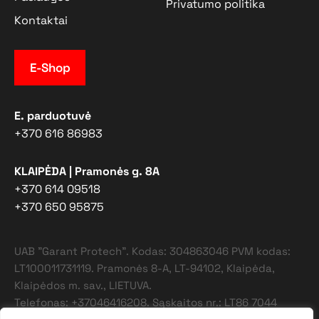
Privatumo politika
Kontaktai
E-Shop
E. parduotuvė
+370 616 86983
KLAIPĖDA | Pramonės g. 8A
+370 614 09518
+370 650 95875
UAB "Garant Protech". Kodas: 304863046 PVM kodas:
LT100011731119. Pramonės 8-A, LT-94102, Klaipėda,
Klaipėdos m. sav., LIETUVA.
Telefonas: +37046416208. Sąskaitos nr.: LT86 7044