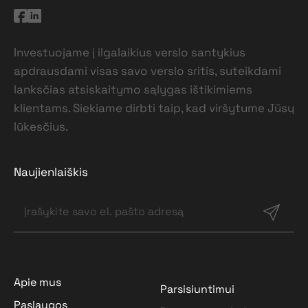
Investuojame į ilgalaikius verslo santykius
apdrausdami visas savo verslo sritis, suteikdami
lanksčias atsiskaitymo sąlygas ištikimiems
klientams. Siekiame dirbti taip, kad viršytume Jūsų
lūkesčius.
Naujienlaiškis
Apie mus
Parsisiuntimui
Paslaugos