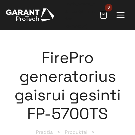
Pereiti
[wpb_wmca_h
prie
amburger_but
ton
turinio
id="9205"]
FirePro
generatorius
gaisrui gesinti
FP-5700TS
Pradžia
Produktai