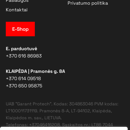
Paslaugos
Privatumo politika
Kontaktai
E-Shop
E. parduotuvė
+370 616 86983
KLAIPĖDA | Pramonės g. 8A
+370 614 09518
+370 650 95875
UAB "Garant Protech". Kodas: 304863046 PVM kodas:
LT100011731119. Pramonės 8-A, LT-94102, Klaipėda,
Klaipėdos m. sav., LIETUVA.
Telefonas: +37046416208. Sąskaitos nr.: LT86 7044