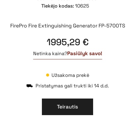
Tiekėjo kodas:
10625
FirePro Fire Extinguishing Generator FP-5700TS
1995,29
€
Pasiūlyk savo!
Netinka kaina?
Užsakoma prekė
⛟
Pristatymas gali trukti iki 14 d.d.
Teirautis