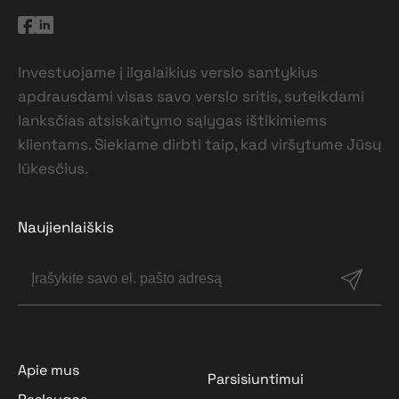
Investuojame į ilgalaikius verslo santykius
apdrausdami visas savo verslo sritis, suteikdami
lanksčias atsiskaitymo sąlygas ištikimiems
klientams. Siekiame dirbti taip, kad viršytume Jūsų
lūkesčius.
Naujienlaiškis
Apie mus
Parsisiuntimui