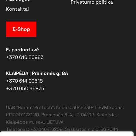
Privatumo politika
Kontaktai
E-Shop
E. parduotuvė
+370 616 86983
KLAIPĖDA | Pramonės g. 8A
+370 614 09518
+370 650 95875
UAB "Garant Protech". Kodas: 304863046 PVM kodas:
LT100011731119. Pramonės 8-A, LT-94102, Klaipėda,
Klaipėdos m. sav., LIETUVA.
Telefonas: +37046416208. Sąskaitos nr.: LT86 7044