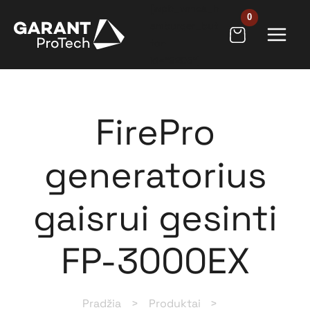
Pereiti
[wpb_wmca_h
prie
amburger_but
ton
turinio
id="9205"]
FirePro
generatorius
gaisrui gesinti
FP-3000EX
Pradžia
Produktai