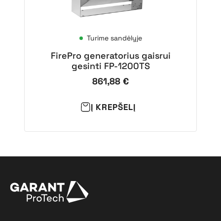
Turime sandėlyje
FirePro generatorius gaisrui
gesinti FP-1200TS
861,88
€
Į KREPŠELĮ