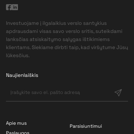
Investuojame į ilgalaikius verslo santykius
apdrausdami visas savo verslo sritis, suteikdami
lanksčias atsiskaitymo sąlygas ištikimiems
klientams. Siekiame dirbti taip, kad viršytume Jūsų
lūkesčius.
Naujienlaiškis
Apie mus
Parsisiuntimui
Paslaugos