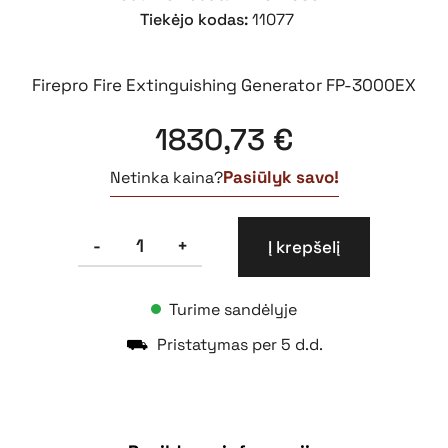
Tiekėjo kodas:
11077
Firepro Fire Extinguishing Generator FP-3000EX
1830,73
€
Pasiūlyk savo!
Netinka kaina?
produkto
-
+
Į krepšelį
kiekis:
FirePro
generatorius
Turime sandėlyje
gaisrui
gesinti
⛟
Pristatymas per 5 d.d.
FP-
3000EX