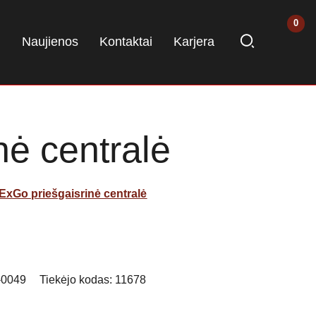
i
Naujienos
Kontaktai
Karjera
ė centralė
ExGo priešgaisrinė centralė
-0049
Tiekėjo kodas:
11678