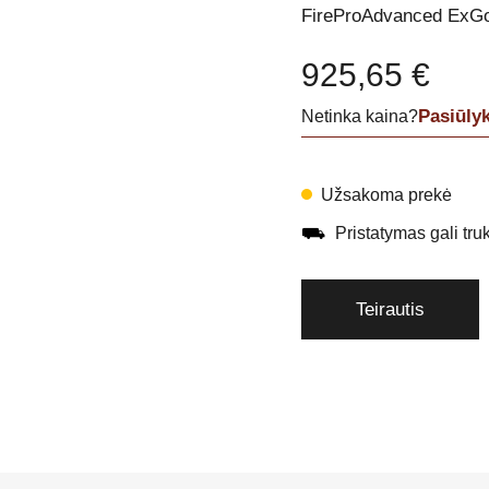
FireProAdvanced ExGo 
925,65
€
Pasiūly
Netinka kaina?
Užsakoma prekė
⛟
Pristatymas gali trukt
Teirautis