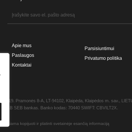
Apie mus
Parsisiuntimui
Paslaugos
Privatumo politika
Kontaktai
,
1119. Pramonės 8-A, LT-94102, Klaipėda, Klaipėdos m. sav., LIE
 0358, AB SEB bankas. Banko kodas: 70440 SWIFT: CBVILT2X.
džiama kopijuoti ir platinti svetainėje esančią informaciją