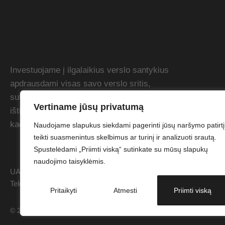
Investuojame į ilgalaikius verslo santykius
apdrausdami visas savo verslo sritis,
suteikdami lanksčias atsiskaitymo sąlygas
Vertiname jūsų privatumą
ištikimiems klientams. Siekiame dirbti taip,
kad viršytume Jūsų lūkesčius.
Naudojame slapukus siekdami pagerinti jūsų naršymo patirtį
teikti suasmenintus skelbimus ar turinį ir analizuoti srautą.
Spustelėdami „Priimti viską“ sutinkate su mūsų slapukų
naudojimo taisyklėmis.
UAB "Garant Protech". Kodas: 304863046 PVM kodas: LT10001173
Telefonas: +37046416208. Sąskaitos nr.: LT86 7044 0600 0823
Pritaikyti
Atmesti
Priimti viską
© 2026 UAB "Garant Protech". Be UAB "Garant Protech" sutikimo drau