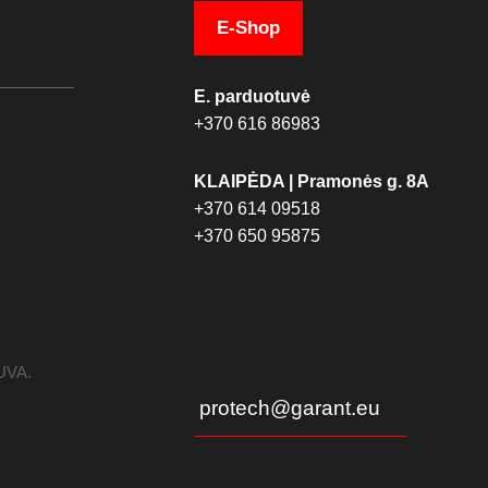
E-Shop
E. parduotuvė
+370 616 86983
KLAIPĖDA | Pramonės g. 8A
+370 614 09518
+370 650 95875
TUVA.
protech@garant.eu