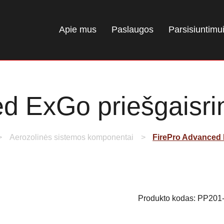
Apie mus
Paslaugos
Parsisiuntimu
d ExGo priešgaisrin
Aerozolinės sistemos komponentai
FirePro Advanced 
Produkto kodas:
PP201