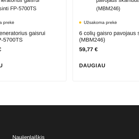
a prekė
Užsakoma prekė
eneratorius gaisrui
6 colių gaisro pavojaus
FP-5700TS
(MBM246)
€
59,77
€
U
DAUGIAU
Naujienlaiškis