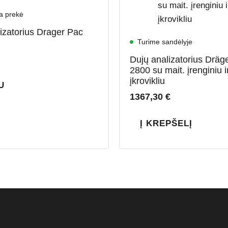
a prekė
izatorius Drager Pac
Turime sandėlyje
Dujų analizatorius Drä
2800 su mait. įrenginiu i
įkrovikliu
U
1367,30
€
Į KREPŠELĮ