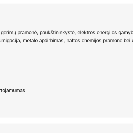
r gėrimų pramonė, paukštininkystė, elektros energijos gam
igacija, metalo apdirbimas, naftos chemijos pramonė bei ce
artojamumas