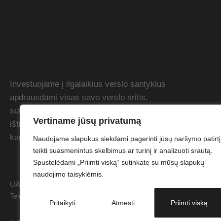
Investuojame į ilgalaikius verslo santykius
apdrausdami visas savo verslo sritis,
suteikdami lanksčias atsiskaitymo sąlygas
Vertiname jūsų privatumą
ištikimiems klientams. Siekiame dirbti taip,
kad viršytume Jūsų lūkesčius.
Naudojame slapukus siekdami pagerinti jūsų naršymo patirtį
teikti suasmenintus skelbimus ar turinį ir analizuoti srautą.
Spustelėdami „Priimti viską“ sutinkate su mūsų slapukų
naudojimo taisyklėmis.
UAB "Garant Protech". Kodas: 304863046 PVM kodas: LT10001173
Telefonas: +37046416208. Sąskaitos nr.: LT86 7044 0600 0823
Pritaikyti
Atmesti
Priimti viską