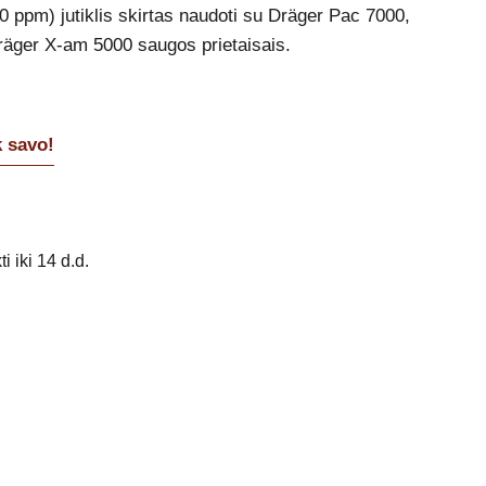
ppm) jutiklis skirtas naudoti su Dräger Pac 7000,
räger X-am 5000 saugos prietaisais.
k savo!
i iki 14 d.d.