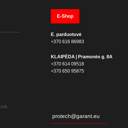
E-Shop
E. parduotuvė
+370 616 86983
KLAIPĖDA | Pramonės g. 8A
+370 614 09518
+370 650 95875
TUVA.
protech@garant.eu