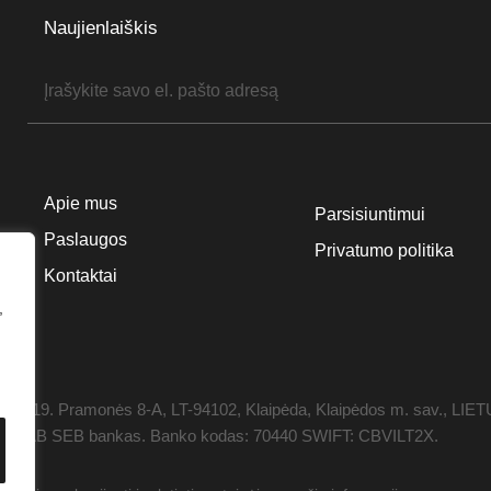
Naujienlaiškis
Apie mus
Parsisiuntimui
Paslaugos
Privatumo politika
Kontaktai
,
1119. Pramonės 8-A, LT-94102, Klaipėda, Klaipėdos m. sav., LIE
 0358, AB SEB bankas. Banko kodas: 70440 SWIFT: CBVILT2X.