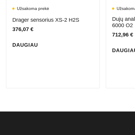
Užsakoma prekė
Užsakom
Dujų anal
Drager sensorius XS-2 H2S
6000 O2
376,07
€
712,96
€
DAUGIAU
DAUGIA