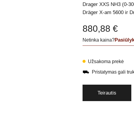
Drager XXS NH3 (0-300 
Dräger X-am 5600 ir D
880,88
€
Pasiūly
Netinka kaina?
Užsakoma prekė
⛟
Pristatymas gali trukt
Teirautis