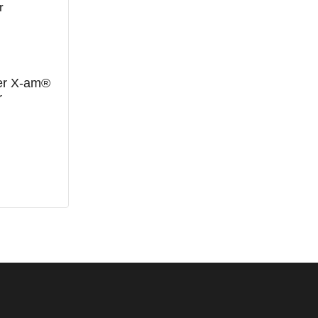
ger X-am®
r