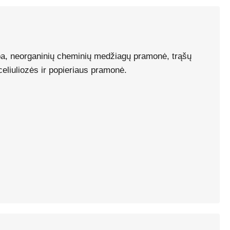
yba, neorganinių cheminių medžiagų pramonė, trąšų
liuliozės ir popieriaus pramonė.