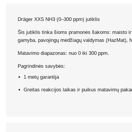
Dräger XXS NH3 (0–300 ppm) jutiklis
Šis jutiklis tinka šioms pramonės šakoms: maisto i
gamyba, pavojingų medžiagų valdymas (HazMat), fum
Matavimo diapazonas: nuo 0 iki 300 ppm.
Pagrindinės savybės:
1 metų garantija
Greitas reakcijos laikas ir puikus matavimų pak