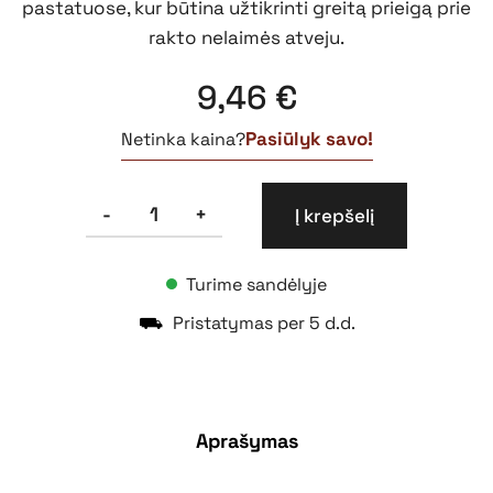
pastatuose, kur būtina užtikrinti greitą prieigą prie
rakto nelaimės atveju.
9,46
€
Pasiūlyk savo!
Netinka kaina?
produkto
-
+
Į krepšelį
kiekis:
Dėžutė
raktui
Turime sandėlyje
⛟
Pristatymas per 5 d.d.
Aprašymas