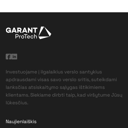
Investuojame į ilgalaikius verslo santykius
apdrausdami visas savo verslo sritis, suteikdami
lanksčias atsiskaitymo sąlygas ištikimiems
klientams. Siekiame dirbti taip, kad viršytume Jūsų
lūkesčius.
Naujienlaiškis