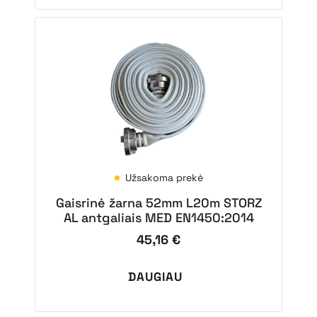
Užsakoma prekė
Gaisrinė žarna 52mm L20m STORZ
AL antgaliais MED EN1450:2014
45,16
€
DAUGIAU