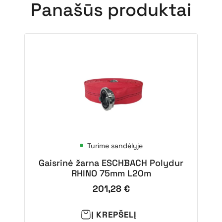
Panašūs produktai
Turime sandėlyje
Gaisrinė žarna ESCHBACH Polydur
RHINO 75mm L20m
201,28
€
Į KREPŠELĮ