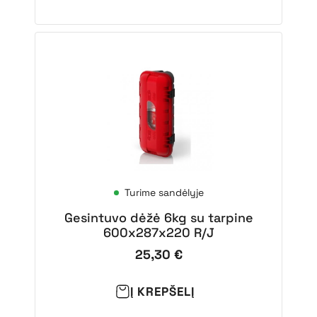
Turime sandėlyje
Gesintuvo dėžė 6kg su tarpine
600x287x220 R/J
25,30
€
Į KREPŠELĮ