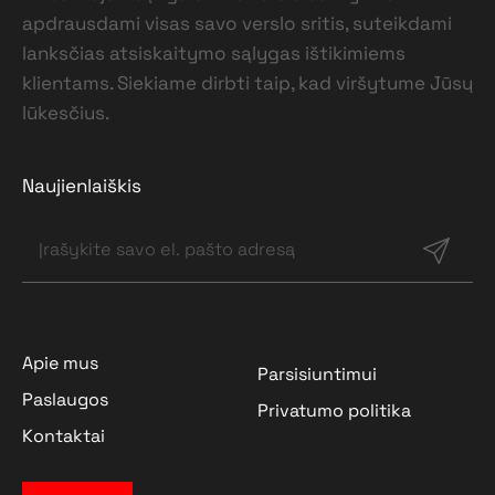
apdrausdami visas savo verslo sritis, suteikdami
lanksčias atsiskaitymo sąlygas ištikimiems
klientams. Siekiame dirbti taip, kad viršytume Jūsų
lūkesčius.
Naujienlaiškis
Apie mus
Parsisiuntimui
Paslaugos
Privatumo politika
Kontaktai