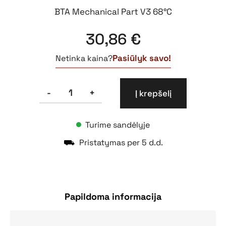
BTA Mechanical Part V3 68°C
30,86
€
Pasiūlyk savo!
Netinka kaina?
produkto
-
+
Į krepšelį
kiekis:
BTA
V3
Turime sandėlyje
mechaninė
dalis
⛟
Pristatymas per 5 d.d.
68°C
Papildoma informacija