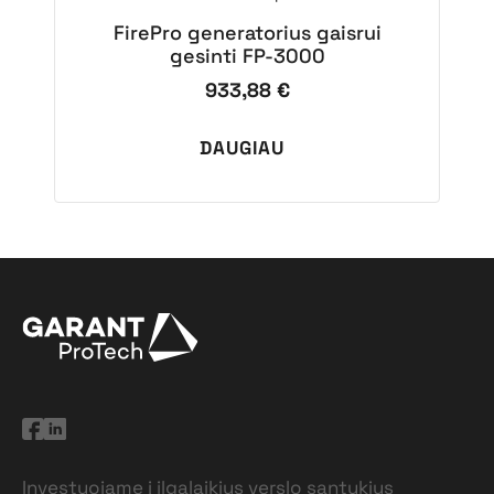
FirePro generatorius gaisrui
gesinti FP-3000
933,88
€
DAUGIAU
Investuojame į ilgalaikius verslo santykius