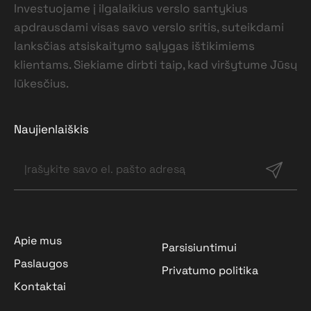
Investuojame į ilgalaikius verslo santykius
apdrausdami visas savo verslo sritis, suteikdami
lanksčias atsiskaitymo sąlygas ištikimiems
klientams. Siekiame dirbti taip, kad viršytume Jūsų
lūkesčius.
Naujienlaiškis
Apie mus
Parsisiuntimui
Paslaugos
Privatumo politika
Kontaktai