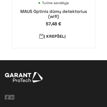
Turime sandėlyje
MAUS Optinis dūmų detektorius
(wifi)
57,48
€
Į KREPŠELĮ