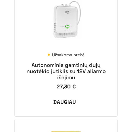
Užsakoma prekė
Autonominis gamtinių dujų
nuotėkio jutiklis su 12V aliarmo
išėjimu
27,30
€
DAUGIAU