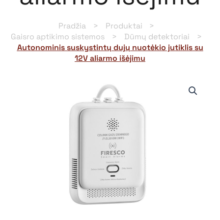
Pradžia
Produktai
Gaisro aptikimo sistemos
Dūmų detektoriai
Autonominis suskystintų dujų nuotėkio jutiklis su
12V aliarmo išėjimu