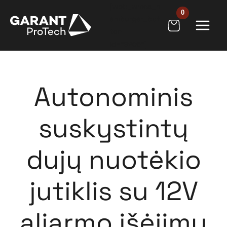
Pereiti
[wpb_wmca_h
prie
amburger_but
ton
turinio
id="9205"]
Autonominis
suskystintų
dujų nuotėkio
jutiklis su 12V
aliarmo išėjimu