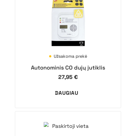
Užsakoma prekė
Autonominis CO dujų jutiklis
27,95
€
DAUGIAU