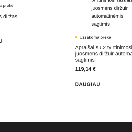
a prekė
 diržas
Užsakoma prekė
U
Apraišai su 2 tvirtinimos
juosmens diržuir autom
sagtimis
119,14
€
DAUGIAU