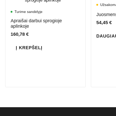
Užsakom
Turime sandėlyje
Juosmens
Apraišai darbui sprogioje
54,45
€
aplinkoje
160,78
€
DAUGIA
Į KREPŠELĮ