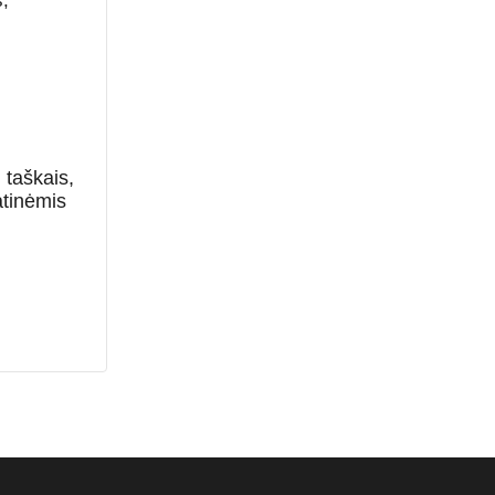
i taškais,
atinėmis