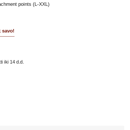
achment points (L-XXL)
k savo!
i iki 14 d.d.