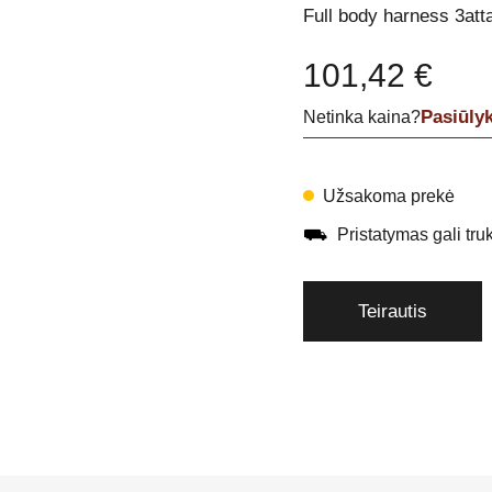
Full body harness 3att
101,42
€
Pasiūly
Netinka kaina?
Užsakoma prekė
⛟
Pristatymas gali trukt
Teirautis