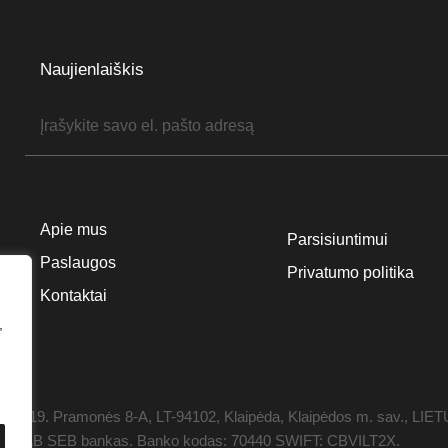
Naujienlaiškis
Apie mus
Parsisiuntimui
Paslaugos
Privatumo politika
Kontaktai
,
1119. Pramonės 8-A, LT-94102, Klaipėda, Klaipėdos m. sav., LIE
 0358, AB SEB bankas. Banko kodas: 70440 SWIFT: CBVILT2X.