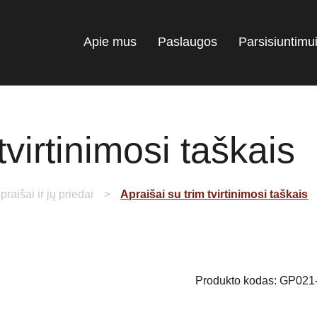
Apie mus
Paslaugos
Parsisiuntimu
tvirtinimosi taškais
praišai ir jų priedai
Apraišai su trim tvirtinimosi taškais
Produkto kodas:
GP021